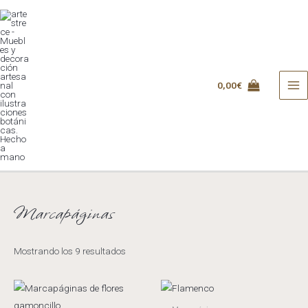
Ir
al
contenido
0,00
€
MA
ME
Marcapáginas
Mostrando los 9 resultados