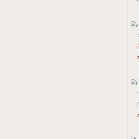
O
7
O
7