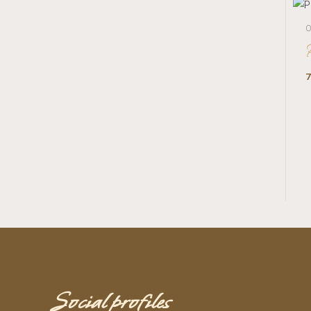
O
7
Social profiles