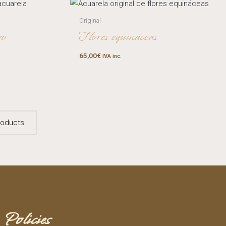
Original
vo
Flores equináceas
65,00
€
IVA inc.
oducts
Policies