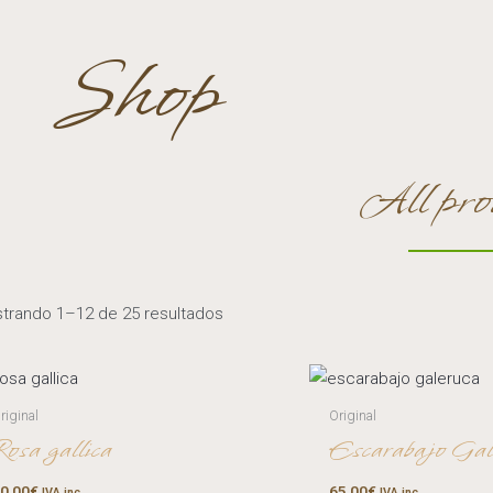
Shop
All pro
trando 1–12 de 25 resultados
riginal
Original
Rosa gallica
Escarabajo Gal
0,00
€
65,00
€
IVA inc.
IVA inc.