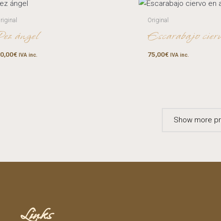
riginal
Original
Pez ángel
Escarabajo cier
0,00
€
75,00
€
IVA inc.
IVA inc.
Show more pr
Links