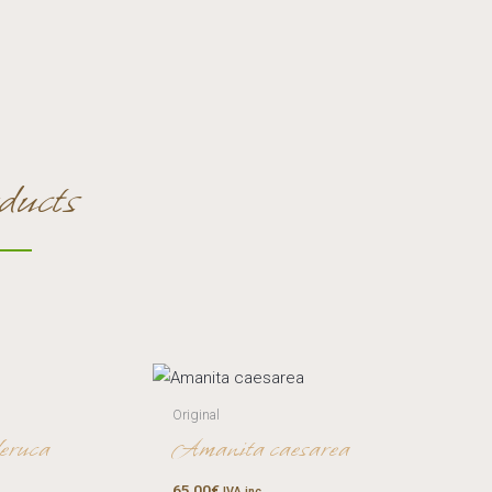
ducts
Original
eruca
Amanita caesarea
65,00
€
IVA inc.