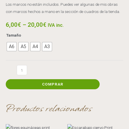
Los marcos no están incluidos. Puedes ver algunas de mis obras
con marcos hechos a mano en la sección de cuadros de la tienda.
6,00
€
–
20,00
€
IVA inc.
Tamaño
A6
A5
A4
A3
Pez
en
estanque
COMPRAR
Print
cantidad
Productos relacionados