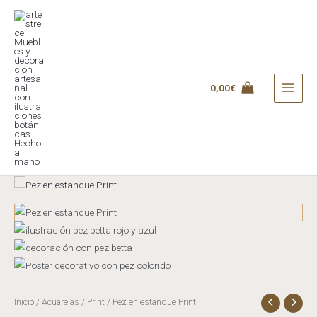
Ir
al
contenido
0,00
€
MAI
MEN
Inicio
/
Acuarelas
/
Print
/ Pez en estanque Print