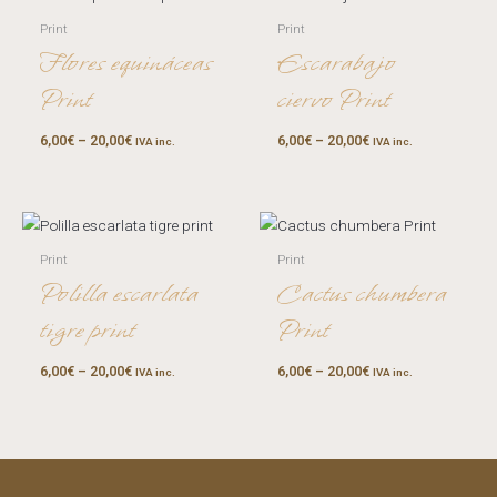
Print
Print
Flores equináceas
Escarabajo
Print
ciervo Print
6,00
€
–
20,00
€
6,00
€
–
20,00
€
IVA inc.
IVA inc.
Print
Print
Polilla escarlata
Cactus chumbera
tigre print
Print
6,00
€
–
20,00
€
6,00
€
–
20,00
€
IVA inc.
IVA inc.