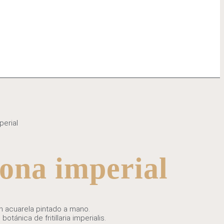
perial
rona imperial
en acuarela pintado a mano.
otánica de fritillaria imperialis.