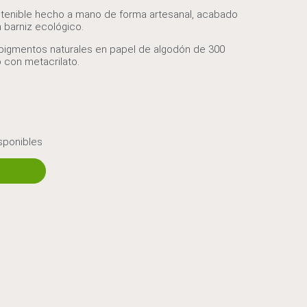
enible hecho a mano de forma artesanal, acabado
n barniz ecológico.
pigmentos naturales en papel de algodón de 300
con metacrilato.
sponibles