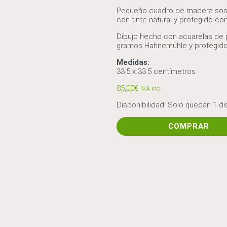
Pequeño cuadro de madera sost
con tinte natural y protegido co
Dibujo hecho con acuarelas de 
gramos Hahnemühle y protegido 
Medidas:
33.5 x 33.5 centímetros
85,00
€
IVA inc.
Disponibilidad:
Solo quedan 1 di
Flor
COMPRAR
corona
imperial
cantidad