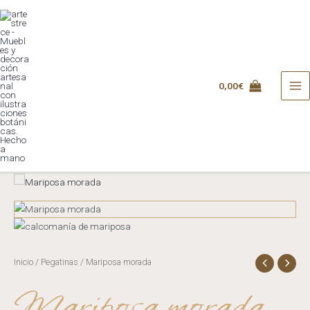
Ir
al
contenido
0,00
€
MA
ME
Inicio
/
Pegatinas
/ Mariposa morada
Mariposa morada