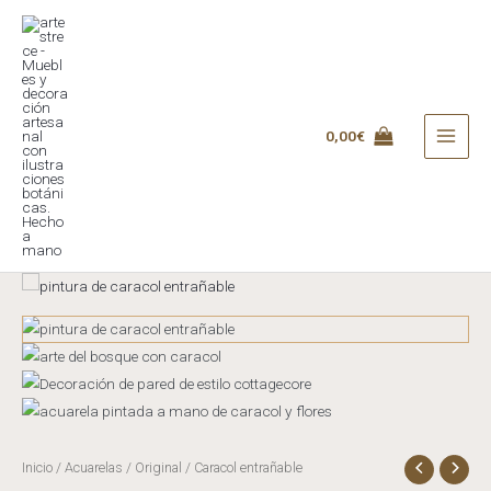
Ir
al
contenido
0,00
€
MAI
MEN
Inicio
/
Acuarelas
/
Original
/ Caracol entrañable