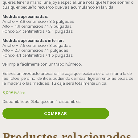
quieres tener a mano: una joya especial, una nota que te hace sonreír o
cualquier pequeño recuerdo que vas acumulando en la vida.
Medidas aproximadas:
Ancho – 8.8 centímetro / 3.5 pulgadas
Alto – 4.9 centímetros / 1.9 pulgadas
Fondo 5.4 centímetros / 2.1 pulgadas
Medidas aproximadas interior:
Ancho – 7.6 centímetro / 3 pulgadas
Alto – 2.7 centímetros / 1 pulgadas
Fondo 4.1 centímetros / 1.6 pulgadas
Se limpia fácilmente con un trapo húmedo.
Este es un producto artesanal, la caja que recibirá será similar a la de
las fotos, pero no idéntica, pudiendo cambiar ligeramente las betas de
la madera o las medidas. Tu caja será totalmente única.
8,00
€
IVA inc.
Disponibilidad:
Solo quedan 1 disponibles
Caja
COMPRAR
mariposa
morada
cantidad
Productos relacionados