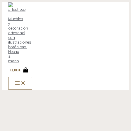
Ir
al
contenido
0,00
€
MAIN
MENU