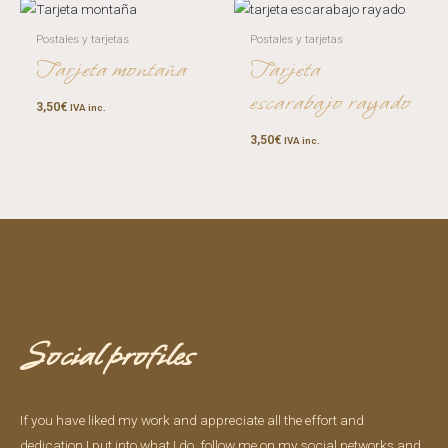
Postales y tarjetas
Postales y tarjetas
Tarjeta montaña
Tarjeta
escarabajo rayado
3,50
€
IVA inc.
3,50
€
IVA inc.
Social profiles
If you have liked my work and appreciate all the effort and
dedication I put into what I do, follow me on my social networks and