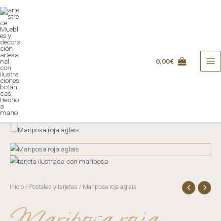
Skip
to
content
0,00
€
MA
ME
Inicio
/
Postales y tarjetas
/ Mariposa roja aglais
Mariposa roja