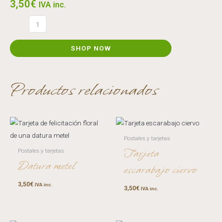
3,50
€
IVA inc.
Mariposa
roja
aglais
SHOP NOW
quantity
Productos relacionados
Postales y tarjetas
Tarjeta
Postales y tarjetas
Datura metel
escarabajo ciervo
3,50
€
IVA inc.
3,50
€
IVA inc.