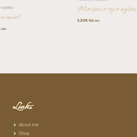
Mariposa roja aglais
 tarjetas
a metel
3,50
€
IVA inc.
 inc.
Links
About me
Shop