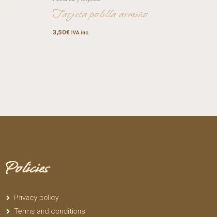
Tarjeta polilla armiño
3,50
€
IVA inc.
Policies
Privacy policy
Terms and conditions