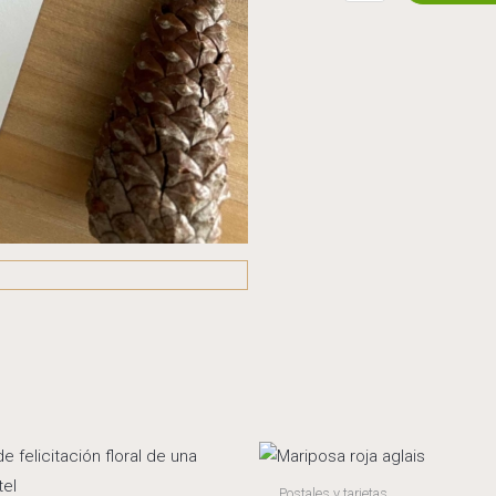
escarabajo
rayado
quantity
Postales y tarjetas