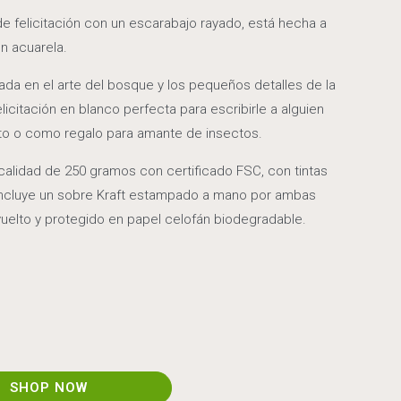
de felicitación con un escarabajo rayado, está hecha a
en acuarela.
irada en el arte del bosque y los pequeños detalles de la
licitación en blanco perfecta para escribirle a alguien
to o como regalo para amante de insectos.
calidad de 250 gramos con certificado FSC, con tintas
Incluye un sobre Kraft estampado a mano por ambas
vuelto y protegido en papel celofán biodegradable.
SHOP NOW