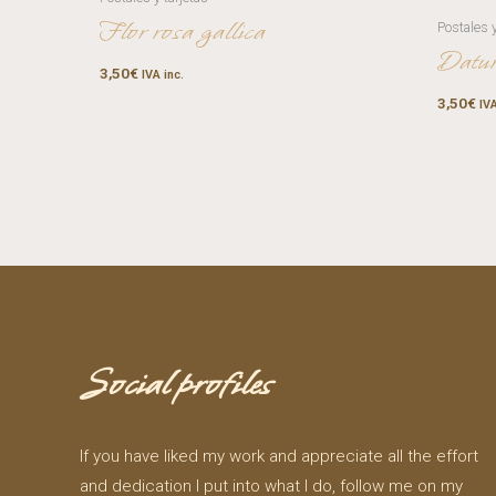
Flor rosa gallica
Postales y
Datur
3,50
€
IVA inc.
3,50
€
IVA
Social profiles
If you have liked my work and appreciate all the effort
and dedication I put into what I do, follow me on my