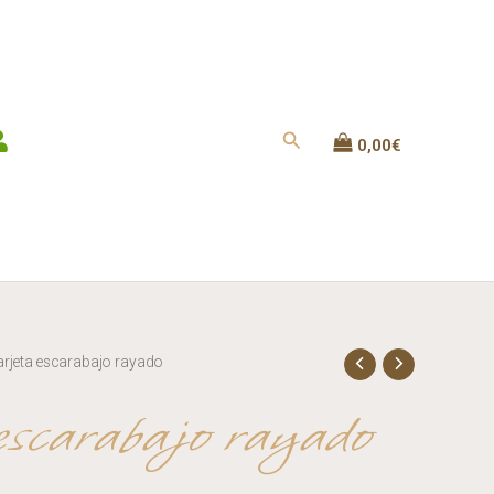
0,00
€
arjeta escarabajo rayado
escarabajo rayado